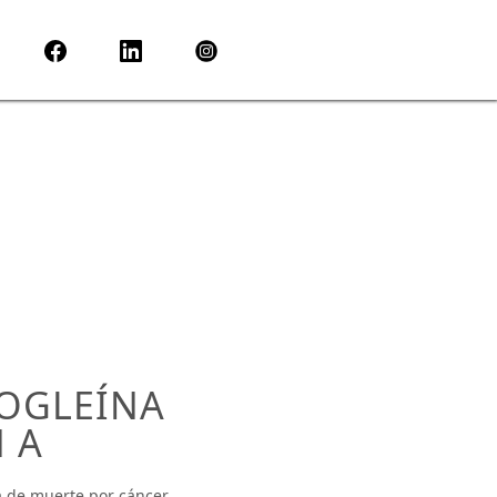
MOGLEÍNA
N A
a de muerte por cáncer