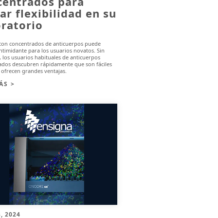
centrados para
ar flexibilidad en su
oratorio
 con concentrados de anticuerpos puede
intimidante para los usuarios novatos. Sin
los usuarios habituales de anticuerpos
ados descubren rápidamente que son fáciles
 ofrecen grandes ventajas.
ÁS >
, 2024