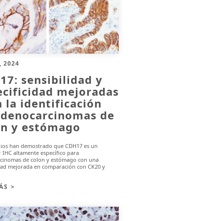
, 2024
7: sensibilidad y
ecificidad mejoradas
 la identificación
adenocarcinomas de
on y estómago
dios han demostrado que CDH17 es un
 IHC altamente específico para
cinomas de colon y estómago con una
idad mejorada en comparación con CK20 y
ÁS >