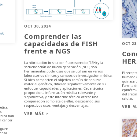
OCT 30, 2024
Comprender las
capacidades de FISH
OCT 23
frente a NGS
Con
HER
La hibridación in situ con fluorescencia (FISH) y la
secuenciación de nueva generación (NGS) son
herramientas poderosas que se utilizan en varios
El recept
laboratorios clínicos y campos de investigación médica.
humano (c
Si bien comparten el objetivo común de analizar
quinasa 
material genético, difieren significativamente en su
Familia d
enfoque, capacidades y aplicaciones. Cada técnica
epidérmi
proporciona información médica relevante y
del creci
significativa, y este informe técnico ofrece una
celular.
comparación completa de ellas, destacando sus
respectivos usos, ventajas y desventajas.
VER M
ética,
s
VER MÁS >
édica han
l cáncer
iguen
tensa