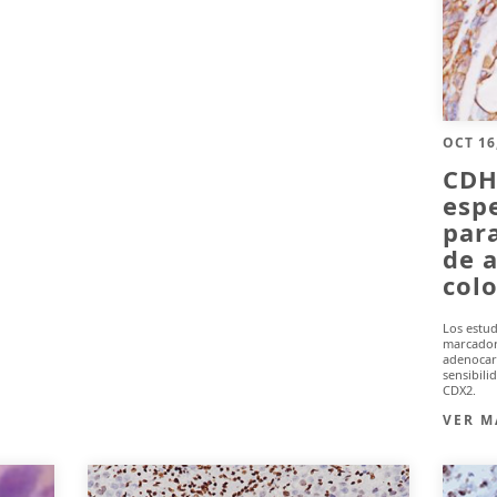
OCT 16
CDH1
esp
para
de 
col
Los estu
marcador
adenocar
sensibil
CDX2.
VER M