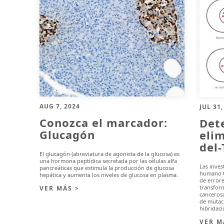
AUG 7, 2024
JUL 31,
Conozca el marcador:
Det
Glucagón
eli
del
El glucagón (abreviatura de agonista de la glucosa) es
una hormona peptídica secretada por las células alfa
Las inve
pancreáticas que estimula la producción de glucosa
humano t
hepática y aumenta los niveles de glucosa en plasma.
de error
transform
VER MÁS >
cancerosa
de mutac
hibridaci
VER M