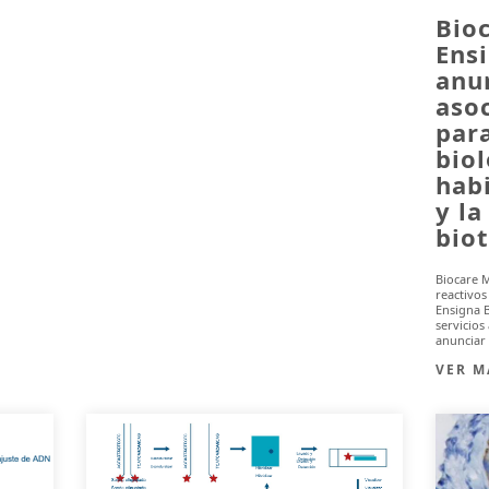
Bio
Ens
anu
asoc
para
biol
hab
y la
bio
Biocare M
reactivos
Ensigna 
servicios
anunciar 
VER M