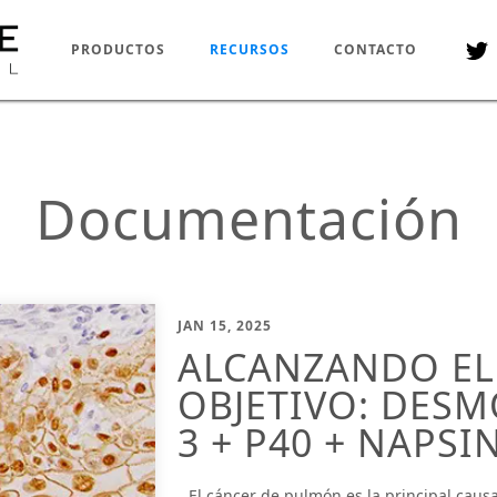
PRODUCTOS
RECURSOS
CONTACTO
Documentación
JAN 15, 2025
ALCANZANDO EL
OBJETIVO: DES
3 + P40 + NAPSI
El cáncer de pulmón es la principal caus