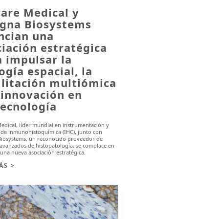
care Medical y
igna Biosystems
ncian una
iación estratégica
 impulsar la
ogía espacial, la
ilitación multiómica
 innovación en
tecnología
edical, líder mundial en instrumentación y
 de inmunohistoquímica (IHC), junto con
Biosystems, un reconocido proveedor de
 avanzados de histopatología, se complace en
una nueva asociación estratégica.
ÁS >