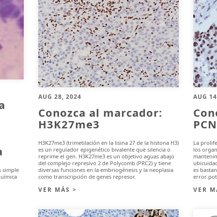
AUG 28, 2024
AUG 14
a
Conozca al marcador:
Con
H3K27me3
PCN
H3K27me3 (trimetilación en la lisina 27 de la histona H3)
La prolif
a
es un regulador epigenético bivalente que silencia o
los organ
reprime el gen. H3K27me3 es un objetivo aguas abajo
mantenimi
del complejo represivo 2 de Polycomb (PRC2) y tiene
ubicuidad
diversas funciones en la embriogénesis y la neoplasia
es basta
s simple
como transcripción de genes represor.
error pot
química
VER MÁS >
VER M