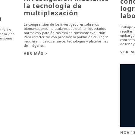
con
la tecnología de
logr
multiplexación
lab
a
La comprensión de los investigadores sobre los
Trabajar
biomarcadores moleculares que definen los estados
(HSV-1 y
resultar 
normales y patológicos está en constante evolución.
a la vida
embargo, 
Para caracterizar con precisión la población celular, se
personas
concentr
requieren nuevos ensayos, tecnologías y plataformas
de usar y
de imágenes.
VER M
VER MÁS >
NOV 13